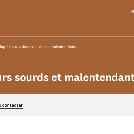
N
daptée aux visiteurs sourds et malentendants
eurs sourds et malentendan
 contacter