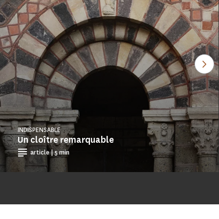
Ver
INDISPENSABLE
Un cloître remarquable
article | 5 min