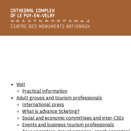
Cookies management panel
CATHEDRAL COMPLEX
OF LE PUY-EN-VELAY
Visit
Practical information
Adult groups and tourism professionals
International press
What is advance ticketing?
Social and economic committees and inter-CSEs
Events and business tourism professionals