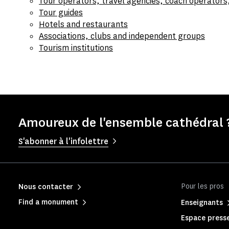
Tour operators, travel agencies, coach operators
Tour guides
Hotels and restaurants
Associations, clubs and independent groups
Tourism institutions
Amoureux de l'ensemble cathédral ?
S'abonner à l'infolettre
Pour les pros
Nous contacter
Find a monument
Enseignants
Espace press