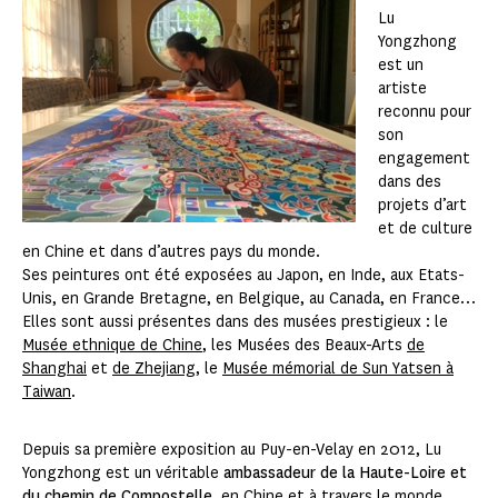
Lu
Yongzhong
est un
artiste
reconnu pour
son
engagement
dans des
projets d’art
et de culture
en Chine et dans d’autres pays du monde.
Ses peintures ont été exposées au Japon, en Inde, aux Etats-
Unis, en Grande Bretagne, en Belgique, au Canada, en France…
Elles sont aussi présentes dans des musées prestigieux : le
Musée ethnique de Chine
, les Musées des Beaux-Arts
de
Shanghai
et
de Zhejiang
, le
Musée mémorial de Sun Yatsen à
Taiwan
.
Depuis sa première exposition au Puy-en-Velay en 2012, Lu
Yongzhong est un véritable
ambassadeur de la Haute-Loire et
du chemin de Compostelle
, en Chine et à travers le monde.